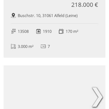
218.000 €
Buschstr. 10, 31061 Alfeld (Leine)
13508
1910
170 m²
3.000 m²
7
❯