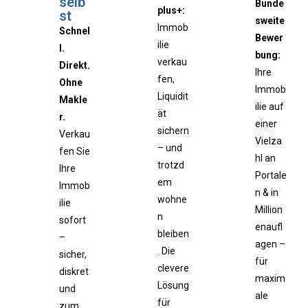
selb
Bunde
plus+:
st
sweite
Immob
Schnel
Bewer
ilie
l.
bung:
verkau
Direkt.
Ihre
fen,
Ohne
Immob
Liquidit
Makle
ilie auf
ät
r.
einer
sichern
Verkau
Vielza
– und
fen Sie
hl an
trotzd
Ihre
Portale
em
Immob
n & in
wohne
ilie
Million
n
sofort
enaufl
bleiben
–
agen –
. Die
sicher,
für
clevere
diskret
maxim
Lösung
und
ale
für
zum