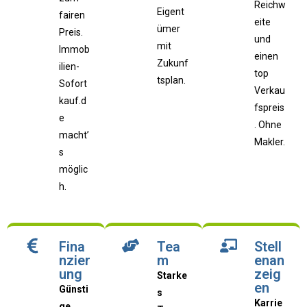
Reichw
Eigent
fairen
eite
ümer
Preis.
und
mit
Immob
einen
Zukunf
ilien-
top
tsplan.
Sofort
Verkau
kauf.d
fspreis
e
. Ohne
macht’
Makler.
s
möglic
h.
Fina
Tea
Stell
nzier
m
enan
ung
zeig
Starke
en
Günsti
s
Karrie
ge