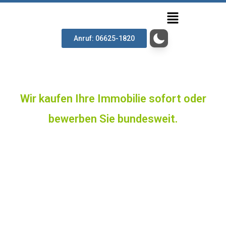
Anruf: 06625-1820
Wir kaufen Ihre Immobilie sofort oder
bewerben Sie bundesweit.
Verkaufen Sie Ihre Immobilie
an uns oder ohne Makler von
privat an privat!
In Deutschlands größtem Immobiliennetzwerk mit bis zu 70
Millionen Besuchern monatlich