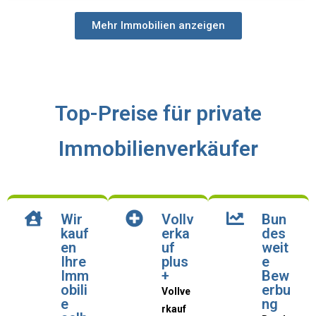
Mehr Immobilien anzeigen
Top-Preise für private
Immobilienverkäufer
Wir
Vollv
Bun
kauf
erka
des
en
uf
weit
Ihre
plus
e
Imm
+
Bew
obili
erbu
Vollve
e
ng
rkauf