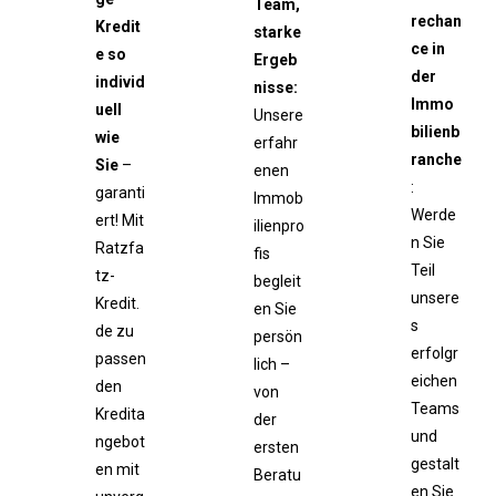
Team,
rechan
Kredit
starke
ce in
e so
Ergeb
der
individ
nisse:
Immo
uell
Unsere
bilienb
wie
erfahr
ranche
Sie
–
enen
:
garanti
Immob
Werde
ert! Mit
ilienpro
n Sie
Ratzfa
fis
Teil
tz-
begleit
unsere
Kredit.
en Sie
s
de zu
persön
erfolgr
passen
lich –
eichen
den
von
Teams
Kredita
der
und
ngebot
ersten
gestalt
en mit
Beratu
en Sie