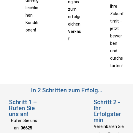
unverg
ng bis
Ihre
leichlic
zum
Zukunf
hen
erfolgr
t mit –
Konditi
eichen
jetzt
onen!
Verkau
bewer
f.
ben
und
durchs
tarten!
In 2 Schritten zum Erfolg…
Schritt 1 –
Schritt 2 -
Rufen Sie
Ihr
uns an!
Erfolgster
min
Rufen Sie uns
Vereinbaren Sie
an:
06625-