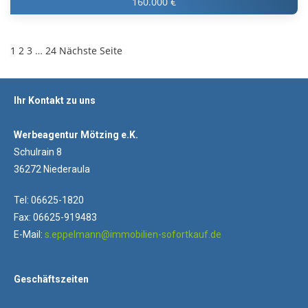
160.000 €
1
2
3
…
24
Nächste Seite
Ihr Kontakt zu uns
Werbeagentur Mötzing e.K.
Schulrain 8
36272 Niederaula
Tel: 06625-1820
Fax: 06625-919483
E-Mail:
s.eppelmann@immobilien-sofortkauf.de
Geschäftszeiten