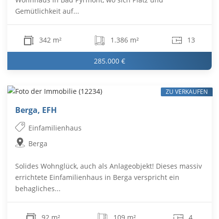
Gemütlichkeit auf...
342 m²
1.386 m²
13
285.000 €
ZU VERKAUFEN
Berga, EFH
Einfamilienhaus
Berga
Solides Wohnglück, auch als Anlageobjekt! Dieses massiv
errichtete Einfamilienhaus in Berga verspricht ein
behagliches...
92 m²
109 m²
4