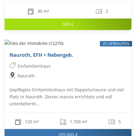
80 m²
2
590 €
ZU VERKAUFEN
Nauroth, EFH + Nebengeb.
Einfamilienhaus
Nauroth
Gepflegtes Einfamilienhaus mit Doppelscheune und viel
Platz in Nauroth. Dieses massiv errichtete und voll
unterkellerte...
120 m²
1.700 m²
5
205.000 €