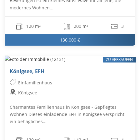
Beverungen ist ein kleines Must Have für all jene, die
modernes Wohnen...
120 m²
200 m²
3
136.000 €
ZU VERKAUFEN
Königsee, EFH
Einfamilienhaus
Königsee
Charmantes Familienhaus in Königsee - Gepflegtes
Wohnen Dieses einladende EFH in Königsee verspricht
ein behagliches...
130 m²
142 m²
4