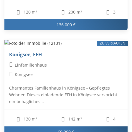
120 m²
200 m²
3
136.000 €
ZU VERKAUFEN
Königsee, EFH
Einfamilienhaus
Königsee
Charmantes Familienhaus in Königsee - Gepflegtes
Wohnen Dieses einladende EFH in Königsee verspricht
ein behagliches...
130 m²
142 m²
4
69.000 €