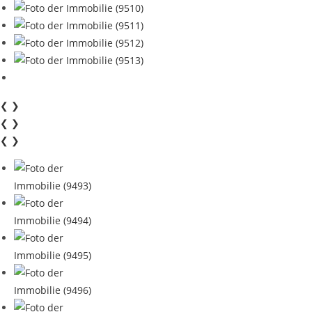
❮
❯
❮
❯
❮
❯