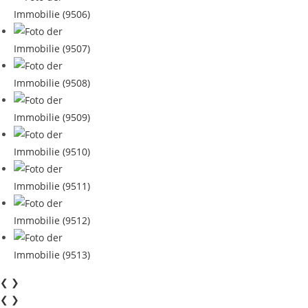
❮
❯
❮
❯