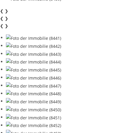
❮
❯
❮
❯
❮
❯