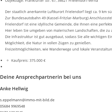
Objektlage: Frankfurter Str. 67, 34621 Frielendorf-Verna
Der staatlich anerkannte Luftkurort Frielendorf liegt ca. 9 k
Zur Bundesautobahn 49 (Kassel-Fritzlar-Marburg) Anschlussstel
Frielendorf ist eine idyllische Gemeinde, die Ihnen eine perfek
Hier leben Sie umgeben von malerischen Landschaften, die zu
Die Infrastruktur ist gut ausgebaut, sodass Sie alle wichtigen
Möglichkeit, die Natur in vollen Zügen zu genießen.
Freizeitmöglichkeiten, wie Wanderwege und lokale Veranstaltun
Kaufpreis:
375.000 €
Deine Ansprechpartnerin bei uns
Anke Hellwig
s.eppelmann@immo-mit-bild.de
05684 9969548