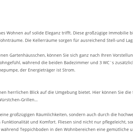
 Wohnen auf solide Eleganz trifft. Diese großzügige Immobilie b
 Wohnträume. Die Kellerräume sorgen für ausreichend Stell-und L
enen Gartenhäusschen, können Sie sich ganz nach Ihren Vorstellu
Wohngefühl, während die beiden Badezimmer und 3 WC`s zusätzlic
rmepumpe, der Energieträger ist Strom.
en herrlichen Blick auf die Umgebung bietet. Hier können Sie die 
Würstchen-Grillen…
eine großzügigen Räumlichkeiten, sondern auch durch die hochwer
nktionalität und Komfort. Fliesen sind nicht nur pflegeleicht, so
t, während Teppichboden in den Wohnbereichen eine gemütliche un