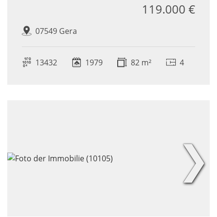
119.000 €
07549 Gera
13432
1979
82 m²
4
❯