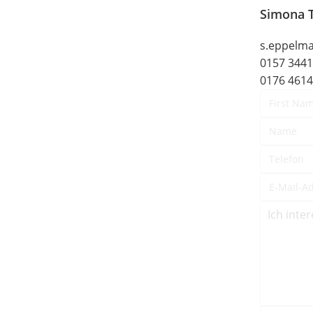
Simona 
s.eppelm
0157 344
0176 461