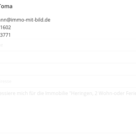
Toma
ann@immo-mit-bild.de
11602
43771