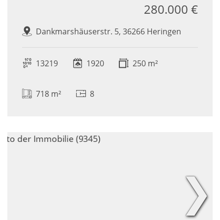
280.000 €
Dankmarshäuserstr. 5, 36266 Heringen
13219
1920
250 m²
718 m²
8
❯