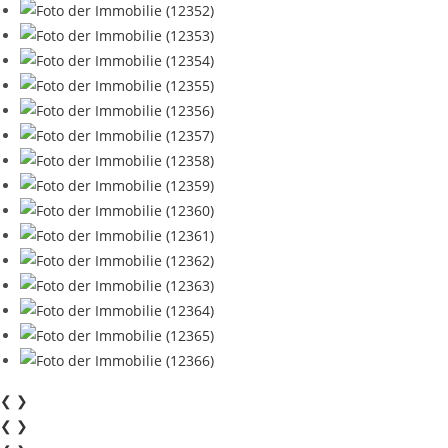
❮
❯
❮
❯