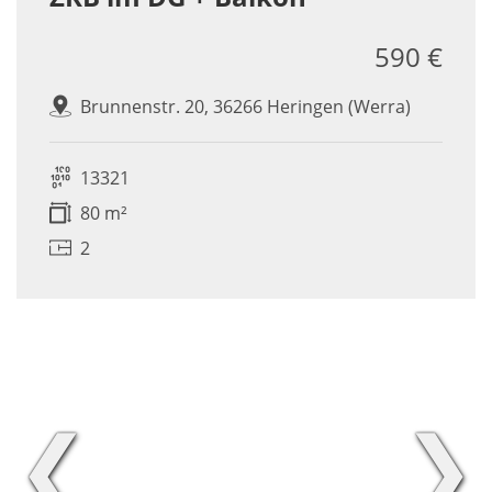
590 €
Brunnenstr. 20, 36266 Heringen (Werra)
13321
80 m²
2
❮
❯