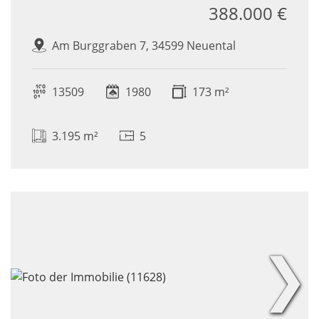
388.000 €
Am Burggraben 7, 34599 Neuental
13509
1980
173 m²
3.195 m²
5
❯