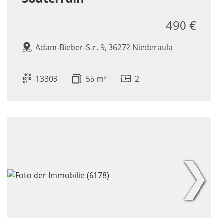
490 €
Adam-Bieber-Str. 9, 36272 Niederaula
13303
55 m²
2
❯