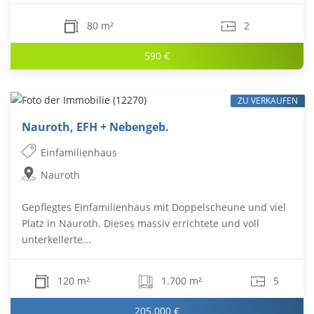
80 m²
2
590 €
ZU VERKAUFEN
Nauroth, EFH + Nebengeb.
Einfamilienhaus
Nauroth
Gepflegtes Einfamilienhaus mit Doppelscheune und viel
Platz in Nauroth. Dieses massiv errichtete und voll
unterkellerte...
120 m²
1.700 m²
5
205.000 €