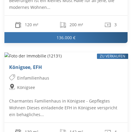
Beverungen ist ein kleines Must Have für all jene, die
modernes Wohnen...
120 m²
200 m²
3
136.000 €
ZU VERKAUFEN
Königsee, EFH
Einfamilienhaus
Königsee
Charmantes Familienhaus in Königsee - Gepflegtes
Wohnen Dieses einladende EFH in Königsee verspricht
ein behagliches...
130 m²
142 m²
4