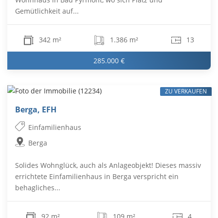
Gemütlichkeit auf...
342 m²
1.386 m²
13
285.000 €
ZU VERKAUFEN
Berga, EFH
Einfamilienhaus
Berga
Solides Wohnglück, auch als Anlageobjekt! Dieses massiv
errichtete Einfamilienhaus in Berga verspricht ein
behagliches...
92 m²
109 m²
4