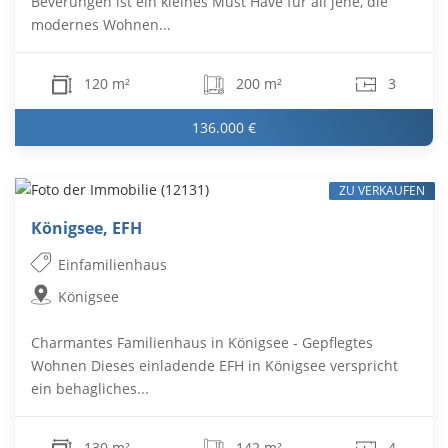
Beverungen ist ein kleines Must Have für all jene, die
modernes Wohnen...
120 m²
200 m²
3
136.000 €
ZU VERKAUFEN
Königsee, EFH
Einfamilienhaus
Königsee
Charmantes Familienhaus in Königsee - Gepflegtes
Wohnen Dieses einladende EFH in Königsee verspricht
ein behagliches...
130 m²
142 m²
4