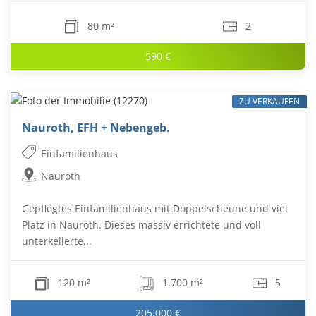
80 m²
2
590 €
ZU VERKAUFEN
Nauroth, EFH + Nebengeb.
Einfamilienhaus
Nauroth
Gepflegtes Einfamilienhaus mit Doppelscheune und viel
Platz in Nauroth. Dieses massiv errichtete und voll
unterkellerte...
120 m²
1.700 m²
5
205.000 €