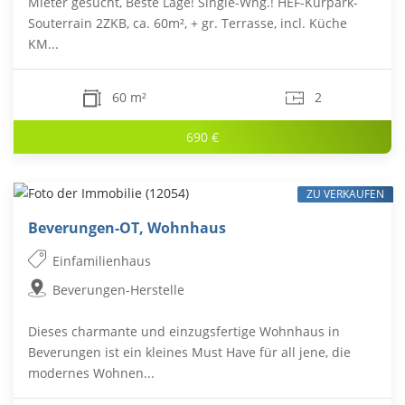
Mieter gesucht, Beste Lage! Single-Whg.! HEF-Kurpark-
Souterrain 2ZKB, ca. 60m², + gr. Terrasse, incl. Küche
KM...
60 m²
2
690 €
ZU VERKAUFEN
Beverungen-OT, Wohnhaus
Einfamilienhaus
Beverungen-Herstelle
Dieses charmante und einzugsfertige Wohnhaus in
Beverungen ist ein kleines Must Have für all jene, die
modernes Wohnen...