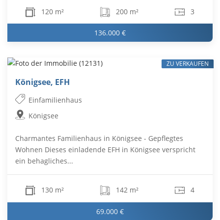
120 m²
200 m²
3
136.000 €
ZU VERKAUFEN
Königsee, EFH
Einfamilienhaus
Königsee
Charmantes Familienhaus in Königsee - Gepflegtes
Wohnen Dieses einladende EFH in Königsee verspricht
ein behagliches...
130 m²
142 m²
4
69.000 €