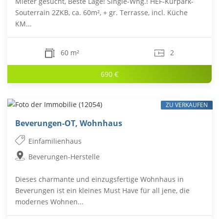
Mieter gesucht, Beste Lage! Single-Whg.! HEF-Kurpark-
Souterrain 2ZKB, ca. 60m², + gr. Terrasse, incl. Küche
KM...
60 m²
2
690 €
ZU VERKAUFEN
Beverungen-OT, Wohnhaus
Einfamilienhaus
Beverungen-Herstelle
Dieses charmante und einzugsfertige Wohnhaus in
Beverungen ist ein kleines Must Have für all jene, die
modernes Wohnen...