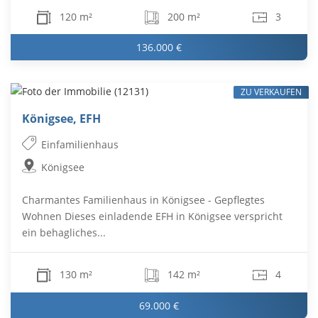
120 m²
200 m²
3
136.000 €
ZU VERKAUFEN
Königsee, EFH
Einfamilienhaus
Königsee
Charmantes Familienhaus in Königsee - Gepflegtes
Wohnen Dieses einladende EFH in Königsee verspricht
ein behagliches...
130 m²
142 m²
4
69.000 €