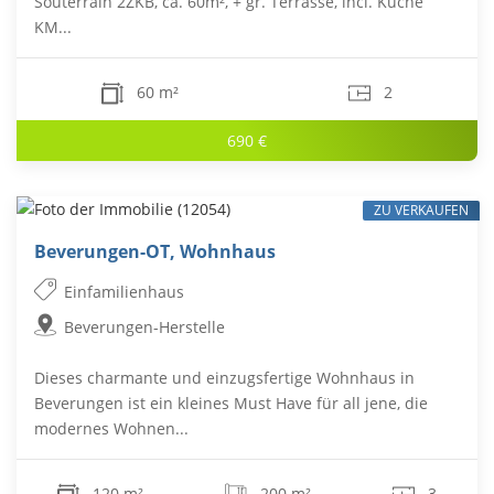
Souterrain 2ZKB, ca. 60m², + gr. Terrasse, incl. Küche
KM...
60 m²
2
690 €
ZU VERKAUFEN
Beverungen-OT, Wohnhaus
Einfamilienhaus
Beverungen-Herstelle
Dieses charmante und einzugsfertige Wohnhaus in
Beverungen ist ein kleines Must Have für all jene, die
modernes Wohnen...
120 m²
200 m²
3