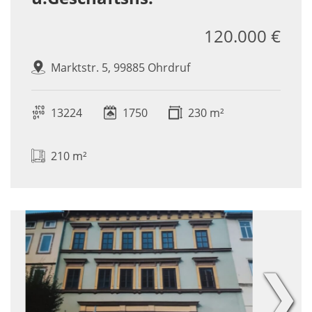
120.000 €
Marktstr. 5, 99885 Ohrdruf
13224
1750
230 m²
210 m²
❯