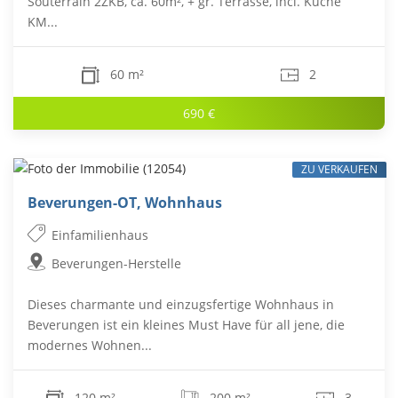
Souterrain 2ZKB, ca. 60m², + gr. Terrasse, incl. Küche
KM...
60 m²
2
690 €
ZU VERKAUFEN
Beverungen-OT, Wohnhaus
Einfamilienhaus
Beverungen-Herstelle
Dieses charmante und einzugsfertige Wohnhaus in
Beverungen ist ein kleines Must Have für all jene, die
modernes Wohnen...
120 m²
200 m²
3