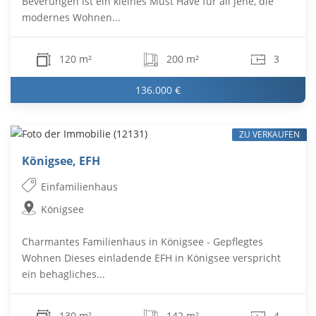
Beverungen ist ein kleines Must Have für all jene, die
modernes Wohnen...
120 m²
200 m²
3
136.000 €
ZU VERKAUFEN
Königsee, EFH
Einfamilienhaus
Königsee
Charmantes Familienhaus in Königsee - Gepflegtes
Wohnen Dieses einladende EFH in Königsee verspricht
ein behagliches...
130 m²
142 m²
4