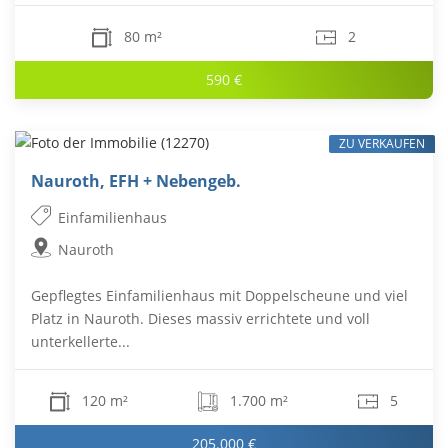
80 m²
2
590 €
ZU VERKAUFEN
Nauroth, EFH + Nebengeb.
Einfamilienhaus
Nauroth
Gepflegtes Einfamilienhaus mit Doppelscheune und viel
Platz in Nauroth. Dieses massiv errichtete und voll
unterkellerte...
120 m²
1.700 m²
5
205.000 €