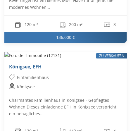
Beverungen ist ein kleines Must Have für all jene, die
modernes Wohnen...
120 m²
200 m²
3
136.000 €
ZU VERKAUFEN
Königsee, EFH
Einfamilienhaus
Königsee
Charmantes Familienhaus in Königsee - Gepflegtes
Wohnen Dieses einladende EFH in Königsee verspricht
ein behagliches...
130 m²
142 m²
4