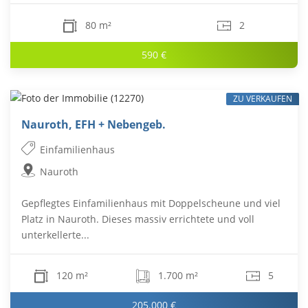
80 m²
2
590 €
ZU VERKAUFEN
Nauroth, EFH + Nebengeb.
Einfamilienhaus
Nauroth
Gepflegtes Einfamilienhaus mit Doppelscheune und viel
Platz in Nauroth. Dieses massiv errichtete und voll
unterkellerte...
120 m²
1.700 m²
5
205.000 €