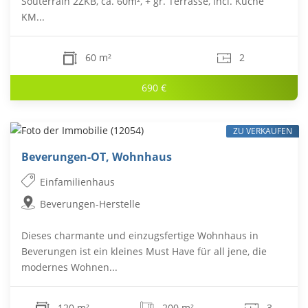
Souterrain 2ZKB, ca. 60m², + gr. Terrasse, incl. Küche
KM...
60 m²
2
690 €
ZU VERKAUFEN
Beverungen-OT, Wohnhaus
Einfamilienhaus
Beverungen-Herstelle
Dieses charmante und einzugsfertige Wohnhaus in
Beverungen ist ein kleines Must Have für all jene, die
modernes Wohnen...
120 m²
200 m²
3