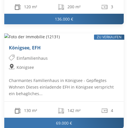
120 m²
200 m²
3
136.000 €
ZU VERKAUFEN
Königsee, EFH
Einfamilienhaus
Königsee
Charmantes Familienhaus in Königsee - Gepflegtes
Wohnen Dieses einladende EFH in Königsee verspricht
ein behagliches...
130 m²
142 m²
4
69.000 €