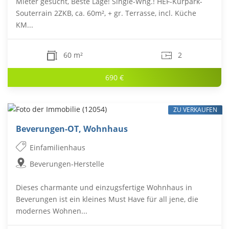
Mieter gesucht, Beste Lage! Single-Whg.! HEF-Kurpark-
Souterrain 2ZKB, ca. 60m², + gr. Terrasse, incl. Küche
KM...
60 m²
2
690 €
ZU VERKAUFEN
Beverungen-OT, Wohnhaus
Einfamilienhaus
Beverungen-Herstelle
Dieses charmante und einzugsfertige Wohnhaus in
Beverungen ist ein kleines Must Have für all jene, die
modernes Wohnen...