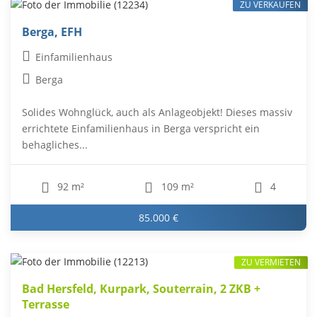
ZU VERKAUFEN
Berga, EFH
Einfamilienhaus
Berga
Solides Wohnglück, auch als Anlageobjekt! Dieses massiv
errichtete Einfamilienhaus in Berga verspricht ein
behagliches...
92 m²
109 m²
4
85.000 €
ZU VERMIETEN
Bad Hersfeld, Kurpark, Souterrain, 2 ZKB +
Terrasse