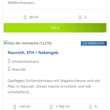
Widdershausen,...
80 m²
2
590 €
ZU VERKAUFEN
Nauroth, EFH + Nebengeb.
Einfamilienhaus
Nauroth
Gepflegtes Einfamilienhaus mit Doppelscheune und viel
Platz in Nauroth. Dieses massiv errichtete und voll
unterkellerte...
120 m²
1.700 m²
5