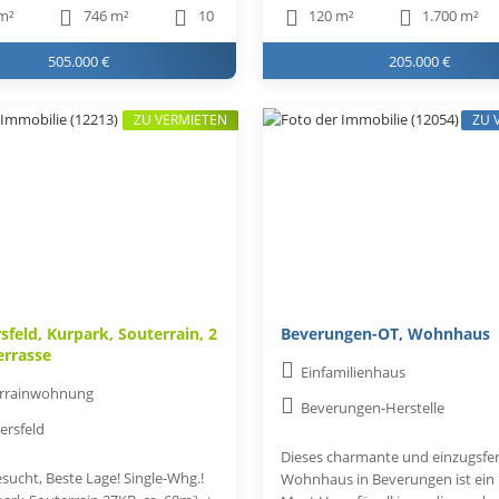
m²
746 m²
10
120 m²
1.700 m²
505.000 €
205.000 €
ZU VERMIETEN
ZU 
sfeld, Kurpark, Souterrain, 2
Beverungen-OT, Wohnhaus
errasse
Einfamilienhaus
rrainwohnung
Beverungen-Herstelle
ersfeld
Dieses charmante und einzugsfer
sucht, Beste Lage! Single-Whg.!
Wohnhaus in Beverungen ist ein 