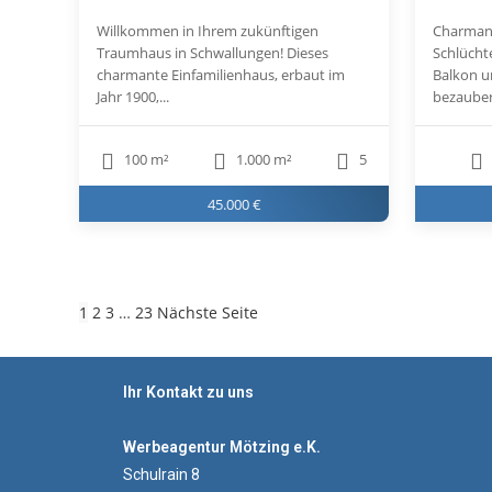
Willkommen in Ihrem zukünftigen
Charman
Traumhaus in Schwallungen! Dieses
Schlücht
charmante Einfamilienhaus, erbaut im
Balkon u
Jahr 1900,...
bezauber
100 m²
1.000 m²
5
45.000 €
1
2
3
…
23
Nächste Seite
Ihr Kontakt zu uns
Werbeagentur Mötzing e.K.
Schulrain 8