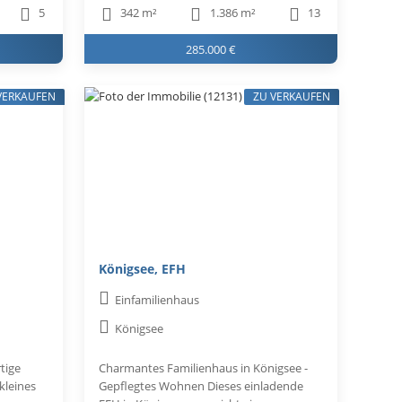
5
342 m²
1.386 m²
13
285.000 €
VERKAUFEN
ZU VERKAUFEN
Königsee, EFH
Einfamilienhaus
Königsee
tige
Charmantes Familienhaus in Königsee -
kleines
Gepflegtes Wohnen Dieses einladende