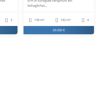
rnes
EFH in Königsee verspricht ein
behagliches...
3
130 m²
142 m²
4
69.000 €