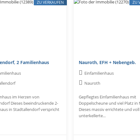
ZU VERKAUFEN
ZU 
lendorf, 2 Familienhaus
Nauroth, EFH + Nebengeb.
amilienhaus
Einfamilienhaus
allendorf
Nauroth
enhaus im Herzen von
Gepflegtes Einfamilienhaus mit
endorf Dieses beeindruckende 2-
Doppelscheune und viel Platz in
aus in Stadtallendorf verspricht
Dieses massiv errichtete und voll
unterkellerte...