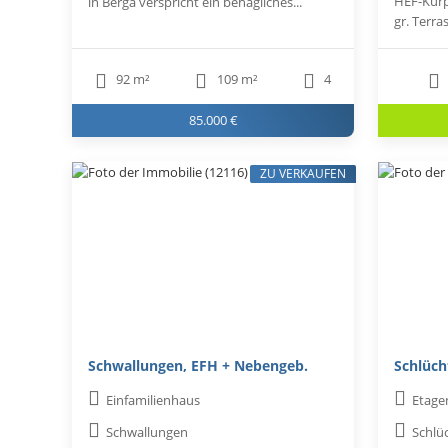
HEF-Kurp
in Berga verspricht ein behagliches...
gr. Terra
92 m²
109 m²
4
85.000 €
ZU VERKAUFEN
Schwallungen, EFH + Nebengeb.
Schlüch
Einfamilienhaus
Etag
Schwallungen
Schlü