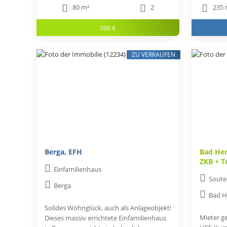
80 m²
2
235 
590 €
ZU VERKAUFEN
Berga, EFH
Bad Her
ZKB + T
Einfamilienhaus
Soute
Berga
Bad H
Solides Wohnglück, auch als Anlageobjekt!
Mieter ge
Dieses massiv errichtete Einfamilienhaus