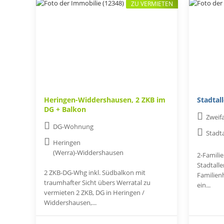
ZU VERMIETEN
Heringen-Widdershausen, 2 ZKB im
Stadtal
DG + Balkon
Zweif
DG-Wohnung
Stadt
Heringen
(Werra)-Widdershausen
2-Famili
Stadtall
2 ZKB-DG-Whg inkl. Südbalkon mit
Familienh
traumhafter Sicht übers Werratal zu
ein...
vermieten 2 ZKB, DG in Heringen /
Widdershausen,...