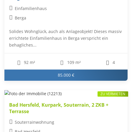
Einfamilienhaus
Berga
Solides Wohnglück, auch als Anlageobjekt! Dieses massiv
errichtete Einfamilienhaus in Berga verspricht ein
behagliches...
92 m²
109 m²
4
85.000 €
ZU VERMIETEN
Bad Hersfeld, Kurpark, Souterrain, 2 ZKB +
Terrasse
Souterrainwohnung
Bad Hersfeld