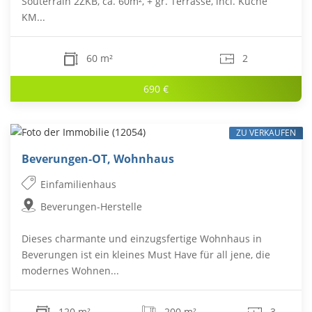
Souterrain 2ZKB, ca. 60m², + gr. Terrasse, incl. Küche
KM...
60 m²
2
690 €
ZU VERKAUFEN
Beverungen-OT, Wohnhaus
Einfamilienhaus
Beverungen-Herstelle
Dieses charmante und einzugsfertige Wohnhaus in
Beverungen ist ein kleines Must Have für all jene, die
modernes Wohnen...
120 m²
200 m²
3