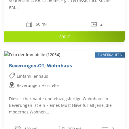
Souterrain 2ZKB, ca. 60m², + gr. Terrasse, incl. Küche
KM...
60 m²
2
690 €
ZU VERKAUFEN
Beverungen-OT, Wohnhaus
Einfamilienhaus
Beverungen-Herstelle
Dieses charmante und einzugsfertige Wohnhaus in
Beverungen ist ein kleines Must Have für all jene, die
modernes Wohnen...
120 m²
200 m²
3