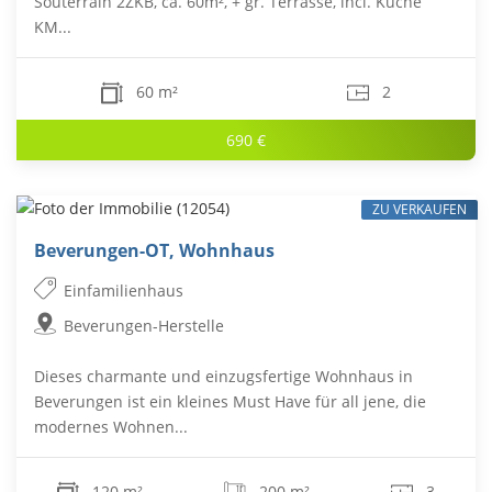
Souterrain 2ZKB, ca. 60m², + gr. Terrasse, incl. Küche
KM...
60 m²
2
690 €
ZU VERKAUFEN
Beverungen-OT, Wohnhaus
Einfamilienhaus
Beverungen-Herstelle
Dieses charmante und einzugsfertige Wohnhaus in
Beverungen ist ein kleines Must Have für all jene, die
modernes Wohnen...
120 m²
200 m²
3