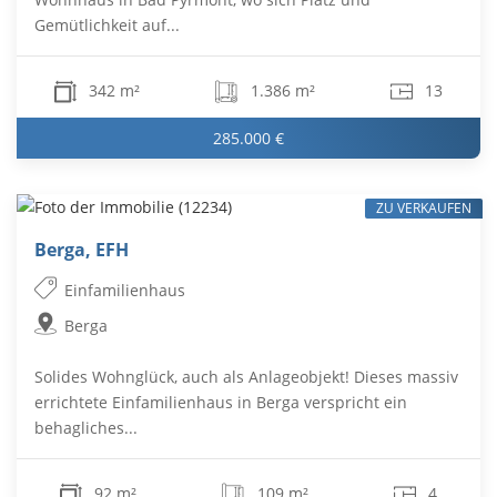
Gemütlichkeit auf...
342 m²
1.386 m²
13
285.000 €
ZU VERKAUFEN
Berga, EFH
Einfamilienhaus
Berga
Solides Wohnglück, auch als Anlageobjekt! Dieses massiv
errichtete Einfamilienhaus in Berga verspricht ein
behagliches...
92 m²
109 m²
4