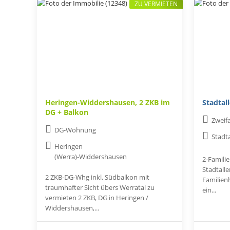
ZU VERMIETEN
Heringen-Widdershausen, 2 ZKB im
Stadtal
DG + Balkon
Zweif
DG-Wohnung
Stadt
Heringen
(Werra)-Widdershausen
2-Famili
Stadtall
2 ZKB-DG-Whg inkl. Südbalkon mit
Familienh
traumhafter Sicht übers Werratal zu
ein...
vermieten 2 ZKB, DG in Heringen /
Widdershausen,...