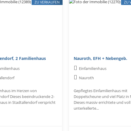
ZU VERKAUFEN
ZU 
lendorf, 2 Familienhaus
Nauroth, EFH + Nebengeb.
amilienhaus
Einfamilienhaus
allendorf
Nauroth
enhaus im Herzen von
Gepflegtes Einfamilienhaus mit
endorf Dieses beeindruckende 2-
Doppelscheune und viel Platz in
aus in Stadtallendorf verspricht
Dieses massiv errichtete und voll
unterkellerte...