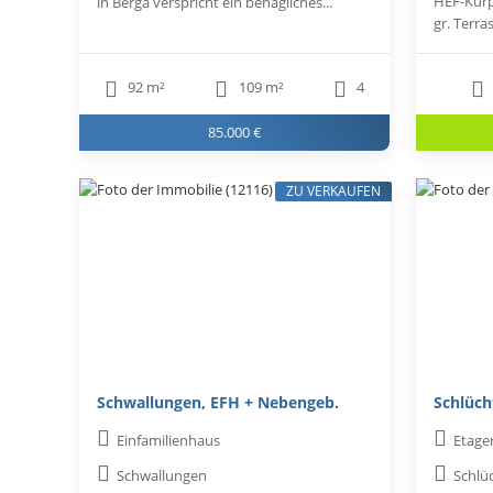
HEF-Kurp
in Berga verspricht ein behagliches...
gr. Terra
92 m²
109 m²
4
85.000 €
ZU VERKAUFEN
Schwallungen, EFH + Nebengeb.
Schlüch
Einfamilienhaus
Etag
Schwallungen
Schlü