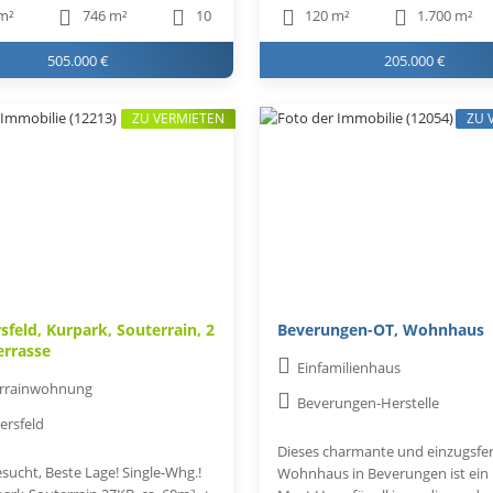
m²
746 m²
10
120 m²
1.700 m²
505.000 €
205.000 €
ZU VERMIETEN
ZU 
sfeld, Kurpark, Souterrain, 2
Beverungen-OT, Wohnhaus
errasse
Einfamilienhaus
rrainwohnung
Beverungen-Herstelle
ersfeld
Dieses charmante und einzugsfer
sucht, Beste Lage! Single-Whg.!
Wohnhaus in Beverungen ist ein 