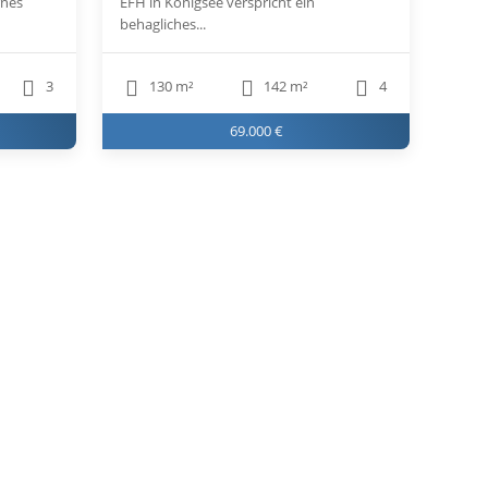
rnes
EFH in Königsee verspricht ein
behagliches...
3
130 m²
142 m²
4
69.000 €