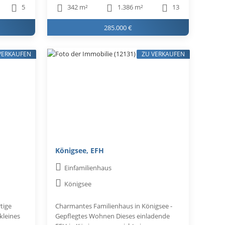
5
342 m²
1.386 m²
13
285.000 €
VERKAUFEN
ZU VERKAUFEN
Königsee, EFH
Einfamilienhaus
Königsee
tige
Charmantes Familienhaus in Königsee -
kleines
Gepflegtes Wohnen Dieses einladende