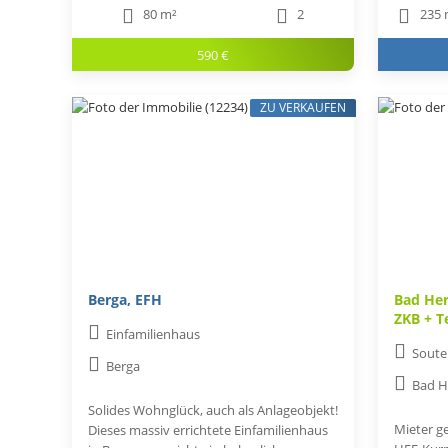
80 m²
2
235 
590 €
ZU VERKAUFEN
Berga, EFH
Bad Her
ZKB + T
Einfamilienhaus
Soute
Berga
Bad H
Solides Wohnglück, auch als Anlageobjekt!
Mieter ge
Dieses massiv errichtete Einfamilienhaus