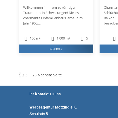
Willkommen in Ihrem zukünftigen
Charman
Traumhaus in Schwallungen! Dieses
Schlücht
charmante Einfamilienhaus, erbaut im
Balkon u
Jahr 1900,...
bezauber
100 m²
1.000 m²
5
45.000 €
1
2
3
…
23
Nächste Seite
Ihr Kontakt zu uns
Werbeagentur Mötzing e.K.
Schulrain 8