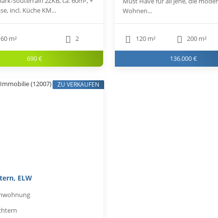
ark-Souterrain 2ZKB, ca. 60m², +
Must Have für all jene, die mode
sse, incl. Küche KM...
Wohnen...
60 m²
2
120 m²
200 m²
690 €
136.000 €
ZU VERKAUFEN
tern, ELW
enwohnung
chtern