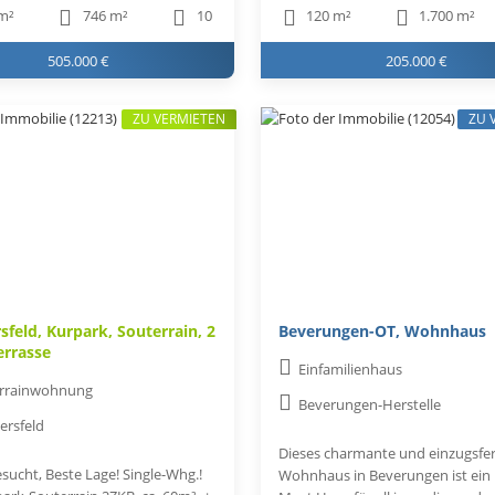
m²
746 m²
10
120 m²
1.700 m²
505.000 €
205.000 €
ZU VERMIETEN
ZU 
sfeld, Kurpark, Souterrain, 2
Beverungen-OT, Wohnhaus
errasse
Einfamilienhaus
rrainwohnung
Beverungen-Herstelle
ersfeld
Dieses charmante und einzugsfer
sucht, Beste Lage! Single-Whg.!
Wohnhaus in Beverungen ist ein 