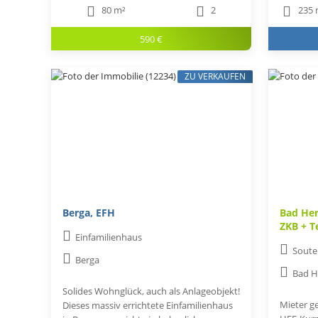
80 m²
2
235 
590 €
ZU VERKAUFEN
Berga, EFH
Bad Her
ZKB + T
Einfamilienhaus
Soute
Berga
Bad H
Solides Wohnglück, auch als Anlageobjekt!
Mieter ge
Dieses massiv errichtete Einfamilienhaus