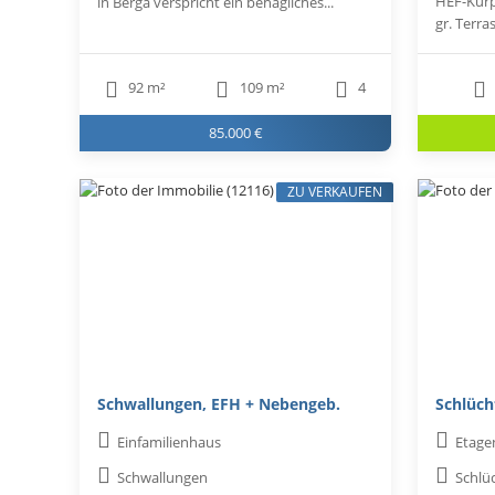
HEF-Kurp
in Berga verspricht ein behagliches...
gr. Terra
92 m²
109 m²
4
85.000 €
ZU VERKAUFEN
Schwallungen, EFH + Nebengeb.
Schlüch
Einfamilienhaus
Etag
Schwallungen
Schlü