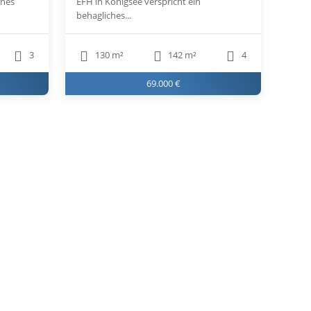
rnes
EFH in Königsee verspricht ein
behagliches...
3
130 m²
142 m²
4
69.000 €