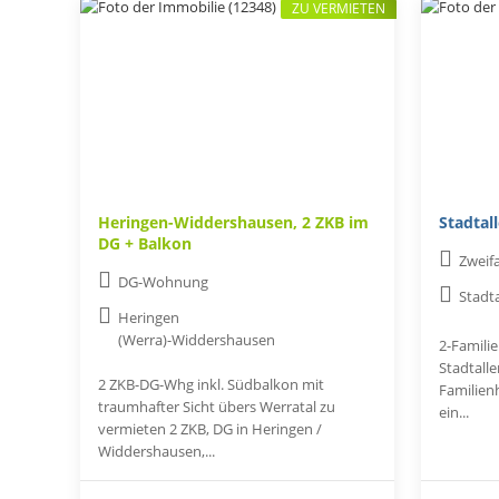
ZU VERMIETEN
Heringen-Widdershausen, 2 ZKB im
Stadtal
DG + Balkon
Zweif
DG-Wohnung
Stadt
Heringen
(Werra)-Widdershausen
2-Famili
Stadtall
2 ZKB-DG-Whg inkl. Südbalkon mit
Familienh
traumhafter Sicht übers Werratal zu
ein...
vermieten 2 ZKB, DG in Heringen /
Widdershausen,...