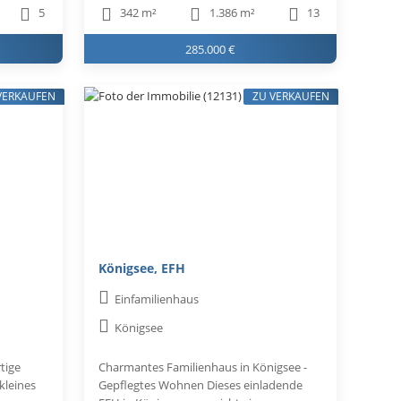
5
342 m²
1.386 m²
13
285.000 €
VERKAUFEN
ZU VERKAUFEN
Königsee, EFH
Einfamilienhaus
Königsee
tige
Charmantes Familienhaus in Königsee -
kleines
Gepflegtes Wohnen Dieses einladende