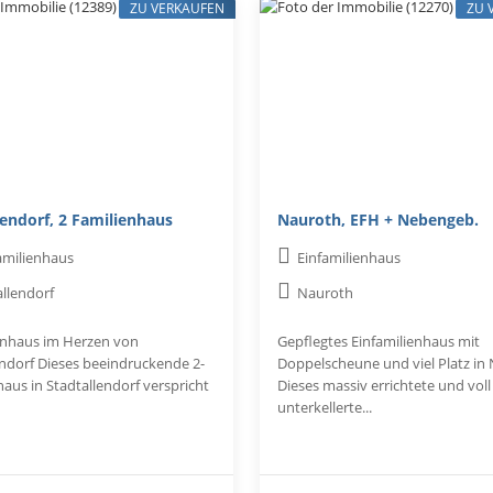
ZU VERKAUFEN
ZU 
lendorf, 2 Familienhaus
Nauroth, EFH + Nebengeb.
amilienhaus
Einfamilienhaus
allendorf
Nauroth
enhaus im Herzen von
Gepflegtes Einfamilienhaus mit
endorf Dieses beeindruckende 2-
Doppelscheune und viel Platz in
aus in Stadtallendorf verspricht
Dieses massiv errichtete und voll
unterkellerte...