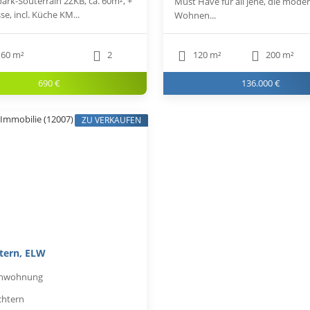
ark-Souterrain 2ZKB, ca. 60m², +
Must Have für all jene, die mode
sse, incl. Küche KM...
Wohnen...
60 m²
2
120 m²
200 m²
690 €
136.000 €
ZU VERKAUFEN
tern, ELW
enwohnung
chtern