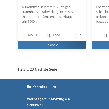
Willkommen in Ihrem zukünftigen
Charman
Traumhaus in Schwallungen! Dieses
Schlücht
charmante Einfamilienhaus, erbaut im
Balkon u
Jahr 1900,...
bezauber
100 m²
1.000 m²
5
45.000 €
1
2
3
…
23
Nächste Seite
Ihr Kontakt zu uns
Werbeagentur Mötzing e.K.
Schulrain 8