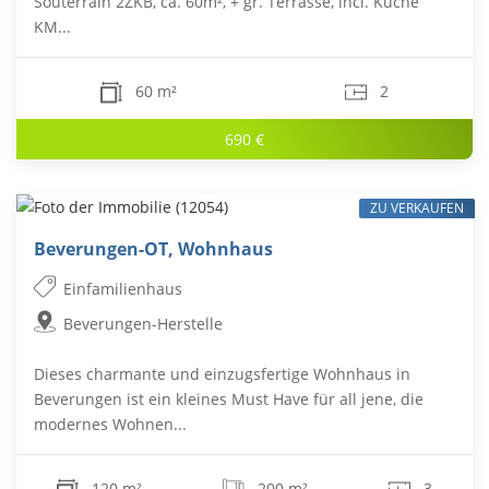
Souterrain 2ZKB, ca. 60m², + gr. Terrasse, incl. Küche
KM...
60 m²
2
690 €
ZU VERKAUFEN
Beverungen-OT, Wohnhaus
Einfamilienhaus
Beverungen-Herstelle
Dieses charmante und einzugsfertige Wohnhaus in
Beverungen ist ein kleines Must Have für all jene, die
modernes Wohnen...
120 m²
200 m²
3