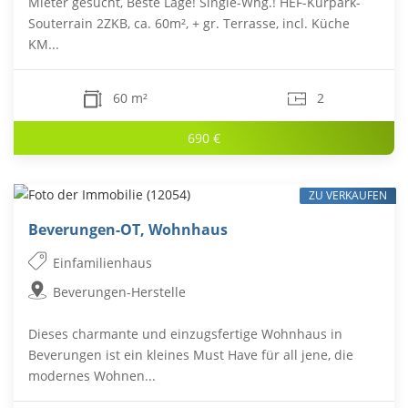
Mieter gesucht, Beste Lage! Single-Whg.! HEF-Kurpark-
Souterrain 2ZKB, ca. 60m², + gr. Terrasse, incl. Küche
KM...
60 m²
2
690 €
ZU VERKAUFEN
Beverungen-OT, Wohnhaus
Einfamilienhaus
Beverungen-Herstelle
Dieses charmante und einzugsfertige Wohnhaus in
Beverungen ist ein kleines Must Have für all jene, die
modernes Wohnen...