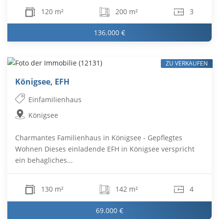
120 m²
200 m²
3
136.000 €
ZU VERKAUFEN
Königsee, EFH
Einfamilienhaus
Königsee
Charmantes Familienhaus in Königsee - Gepflegtes
Wohnen Dieses einladende EFH in Königsee verspricht
ein behagliches...
130 m²
142 m²
4
69.000 €