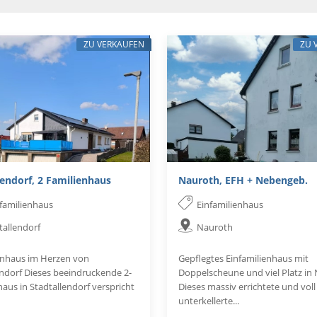
ZU VERKAUFEN
ZU 
lendorf, 2 Familienhaus
Nauroth, EFH + Nebengeb.
familienhaus
Einfamilienhaus
tallendorf
Nauroth
enhaus im Herzen von
Gepflegtes Einfamilienhaus mit
endorf Dieses beeindruckende 2-
Doppelscheune und viel Platz in
aus in Stadtallendorf verspricht
Dieses massiv errichtete und voll
unterkellerte...