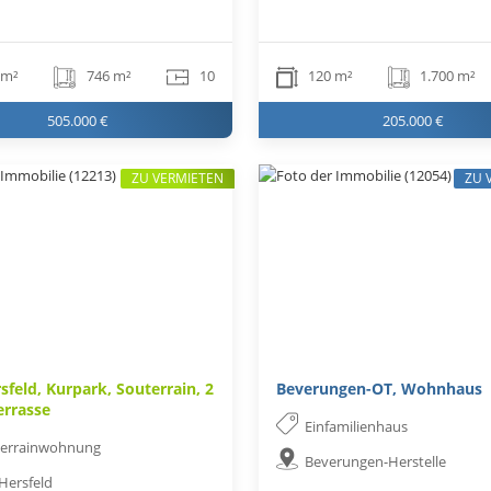
 m²
746 m²
10
120 m²
1.700 m²
505.000 €
205.000 €
ZU VERMIETEN
ZU 
sfeld, Kurpark, Souterrain, 2
Beverungen-OT, Wohnhaus
errasse
Einfamilienhaus
terrainwohnung
Beverungen-Herstelle
Hersfeld