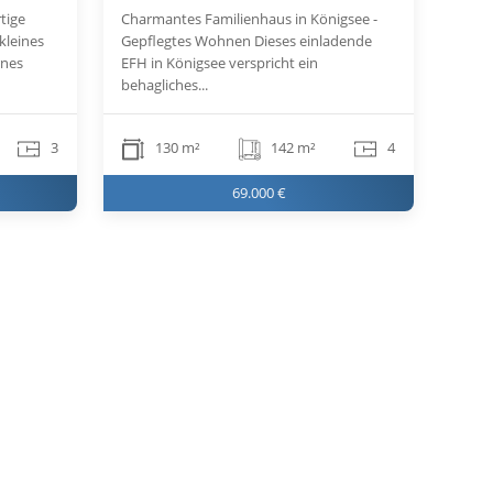
tige
Charmantes Familienhaus in Königsee -
kleines
Gepflegtes Wohnen Dieses einladende
rnes
EFH in Königsee verspricht ein
behagliches...
3
130 m²
142 m²
4
69.000 €