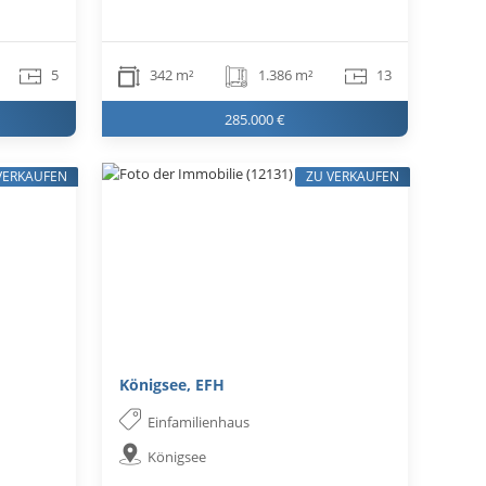
5
342 m²
1.386 m²
13
285.000 €
VERKAUFEN
ZU VERKAUFEN
Königsee, EFH
Einfamilienhaus
Königsee