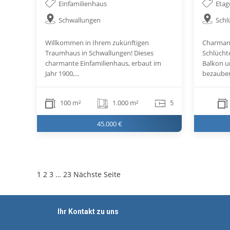
Einfamilienhaus
Eta
Schwallungen
Schl
Willkommen in Ihrem zukünftigen
Charman
Traumhaus in Schwallungen! Dieses
Schlücht
charmante Einfamilienhaus, erbaut im
Balkon u
Jahr 1900,...
bezauber
100 m²
1.000 m²
5
45.000 €
1
2
3
…
23
Nächste Seite
Ihr Kontakt zu uns