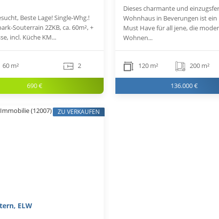
Dieses charmante und einzugsfer
sucht, Beste Lage! Single-Whg.!
Wohnhaus in Beverungen ist ein 
ark-Souterrain 2ZKB, ca. 60m², +
Must Have für all jene, die mode
sse, incl. Küche KM...
Wohnen...
60 m²
2
120 m²
200 m²
690 €
136.000 €
ZU VERKAUFEN
tern, ELW