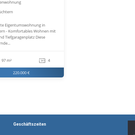
genwohnung
üchtern
te Eigentumswohnung in
ern - Komfortables Wohnen mit
nd Tiefgaragenplatz Diese
nde...
97 m²
4
220.000 €
Geschäftszeiten