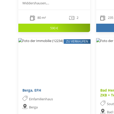
Widdershausen,...
80 m²
2
235
590 €
ZU VERKAUFEN
Berga, EFH
Bad Her
ZKB + T
Einfamilienhaus
Sou
Berga
Bad 