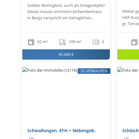
Solides Wohnglück, auch als Anlageobjekt!
Mieter ge
Dieses massiv errichtete Einfamilienhaus
HEF-Kurp
in Berga verspricht ein behagliches...
gr. Terra
92 m²
109 m²
4
85.000 €
ZU VERKAUFEN
Schwallungen, EFH + Nebengeb.
Schlüch