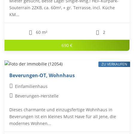
Mieter gesucht, Beste Lage! Single-Whg.! HEF-Kurpark-
Souterrain 2ZKB, ca. 60m², + gr. Terrasse, incl. Küche
KM...
60 m²
2
690 €
ZU VERKAUFEN
Beverungen-OT, Wohnhaus
Einfamilienhaus
Beverungen-Herstelle
Dieses charmante und einzugsfertige Wohnhaus in
Beverungen ist ein kleines Must Have für all jene, die
modernes Wohnen...