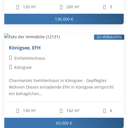
120 m²
200 m²
3
136.000 €
ZU VERKAUFEN
Königsee, EFH
Einfamilienhaus
Königsee
Charmantes Familienhaus in Königsee - Gepflegtes
Wohnen Dieses einladende EFH in Königsee verspricht
ein behagliches...
130 m²
142 m²
4
69.000 €