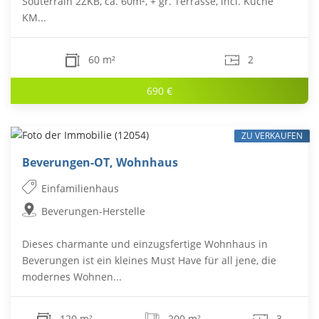
Souterrain 2ZKB, ca. 60m², + gr. Terrasse, incl. Küche
KM...
60 m²
2
690 €
ZU VERKAUFEN
Beverungen-OT, Wohnhaus
Einfamilienhaus
Beverungen-Herstelle
Dieses charmante und einzugsfertige Wohnhaus in
Beverungen ist ein kleines Must Have für all jene, die
modernes Wohnen...
120 m²
200 m²
3