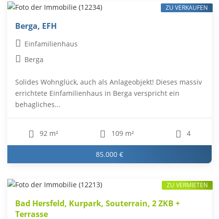
ZU VERKAUFEN
Berga, EFH
Einfamilienhaus
Berga
Solides Wohnglück, auch als Anlageobjekt! Dieses massiv
errichtete Einfamilienhaus in Berga verspricht ein
behagliches...
92 m²
109 m²
4
85.000 €
ZU VERMIETEN
Bad Hersfeld, Kurpark, Souterrain, 2 ZKB +
Terrasse