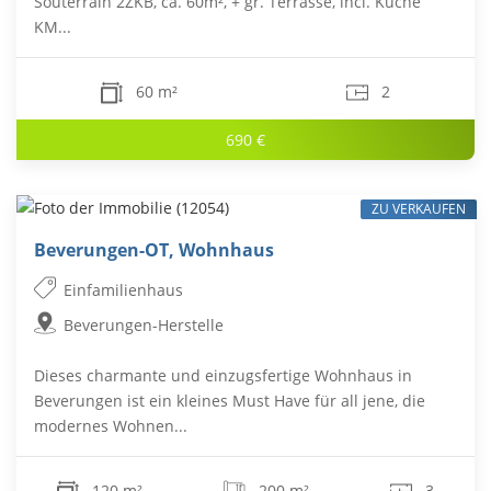
Souterrain 2ZKB, ca. 60m², + gr. Terrasse, incl. Küche
KM...
60 m²
2
690 €
ZU VERKAUFEN
Beverungen-OT, Wohnhaus
Einfamilienhaus
Beverungen-Herstelle
Dieses charmante und einzugsfertige Wohnhaus in
Beverungen ist ein kleines Must Have für all jene, die
modernes Wohnen...
120 m²
200 m²
3