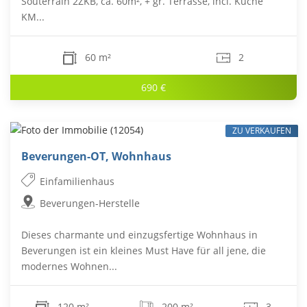
Souterrain 2ZKB, ca. 60m², + gr. Terrasse, incl. Küche
KM...
60 m²
2
690 €
ZU VERKAUFEN
Beverungen-OT, Wohnhaus
Einfamilienhaus
Beverungen-Herstelle
Dieses charmante und einzugsfertige Wohnhaus in
Beverungen ist ein kleines Must Have für all jene, die
modernes Wohnen...
120 m²
200 m²
3