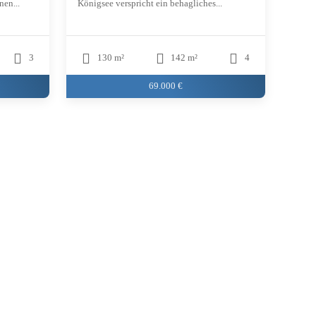
nen...
Königsee verspricht ein behagliches...
3
130 m²
142 m²
4
69.000 €