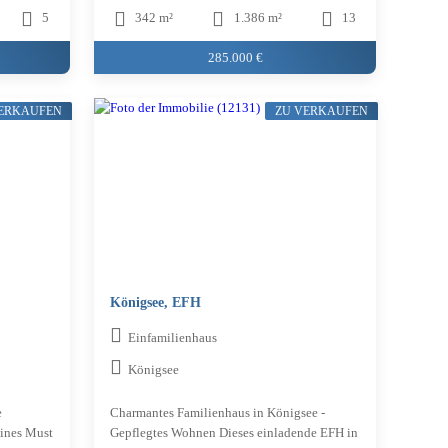
5
342 m²
1.386 m²
13
285.000 €
VERKAUFEN
ZU VERKAUFEN
Königsee, EFH
Einfamilienhaus
Königsee
e
Charmantes Familienhaus in Königsee -
eines Must
Gepflegtes Wohnen Dieses einladende EFH in