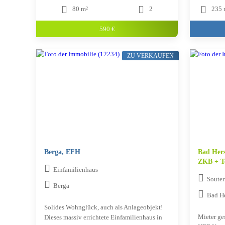
80 m²
2
235 
590 €
ZU VERKAUFEN
Berga, EFH
Bad Hers
ZKB + Te
Einfamilienhaus
Soute
Berga
Bad He
Solides Wohnglück, auch als Anlageobjekt!
Mieter ge
Dieses massiv errichtete Einfamilienhaus in