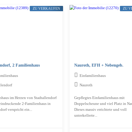
ZU VERKAUFEN
ZU 
endorf, 2 Familienhaus
Nauroth, EFH + Nebengeb.
amilienhaus
Einfamilienhaus
llendorf
Nauroth
nhaus im Herzen von Stadtallendorf
Gepflegtes Einfamilienhaus mit
eindruckende 2-Familienhaus in
Doppelscheune und viel Platz in Na
dorf verspricht ein...
Dieses massiv errichtete und voll
unterkellerte...