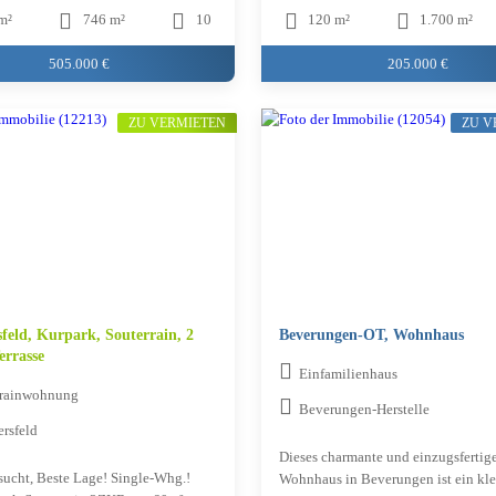
m²
746 m²
10
120 m²
1.700 m²
505.000 €
205.000 €
ZU VERMIETEN
ZU 
feld, Kurpark, Souterrain, 2
Beverungen-OT, Wohnhaus
rrasse
Einfamilienhaus
rrainwohnung
Beverungen-Herstelle
rsfeld
Dieses charmante und einzugsfertig
sucht, Beste Lage! Single-Whg.!
Wohnhaus in Beverungen ist ein kl