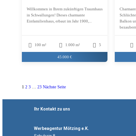
Willkommen in Ihrem zukünftigen Traumhaus
Charmant
in Schwallungen! Dieses charmante
Schlüchte
Einfamilienhaus, erbaut im Jahr 1900,...
Balkon un
bezaubern
100 m²
1.000 m²
5
45.000 €
1
2
3
…
23
Nächste Seite
Ihr Kontakt zu uns
Werbeagentur Mötzing e.K.