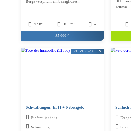
HEF-Kurpa
Berga verspricht ein behagliches...
Terrasse, 
92 m²
109 m²
4
85.000 €
ZU VERKAUFEN
Schwallungen, EFH + Nebengeb.
Schlüch
Einfamilienhaus
Etage
Schwallungen
Schlüc