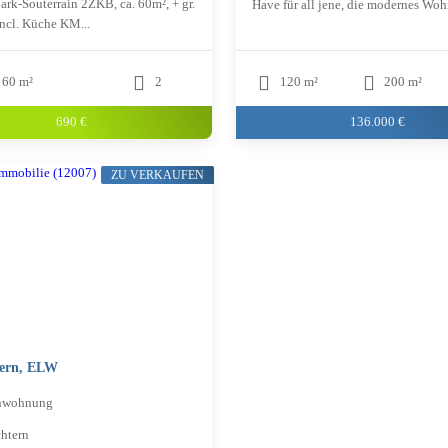
rk-Souterrain 2ZKB, ca. 60m², + gr.
Have für all jene, die modernes Woh
incl. Küche KM...
60 m²
2
120 m²
200 m²
690 €
136.000 €
ZU VERKAUFEN
tern, ELW
nwohnung
htern