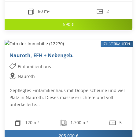
80 m²
2
590 €
ZU VERKAUFEN
Nauroth, EFH + Nebengeb.
Einfamilienhaus
Nauroth
Gepflegtes Einfamilienhaus mit Doppelscheune und viel
Platz in Nauroth. Dieses massiv errichtete und voll
unterkellerte...
120 m²
1.700 m²
5
205.000 €