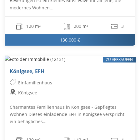
Beverungen ist ein kleines Must Have für all jene, die
modernes Wohnen...
120 m²
200 m²
3
136.000 €
ZU VERKAUFEN
Königsee, EFH
Einfamilienhaus
Königsee
Charmantes Familienhaus in Königsee - Gepflegtes
Wohnen Dieses einladende EFH in Königsee verspricht
ein behagliches...
130 m²
142 m²
4