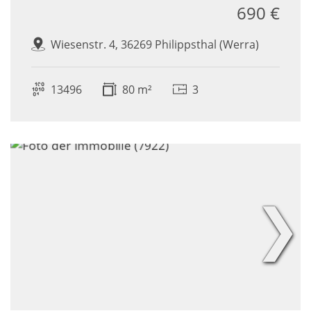
690 €
Wiesenstr. 4, 36269 Philippsthal (Werra)
13496
80 m²
3
❯