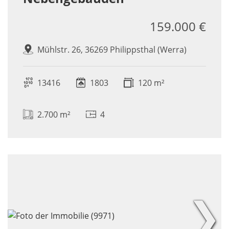
159.000 €
Mühlstr. 26, 36269 Philippsthal (Werra)
13416
1803
120 m²
2.700 m²
4
❯