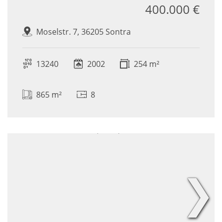
400.000 €
Moselstr. 7, 36205 Sontra
13240
2002
254 m²
865 m²
8
❯