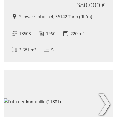
380.000 €
Schwarzenborn 4, 36142 Tann (Rhön)
13503
1960
220 m²
3.681 m²
5
❯