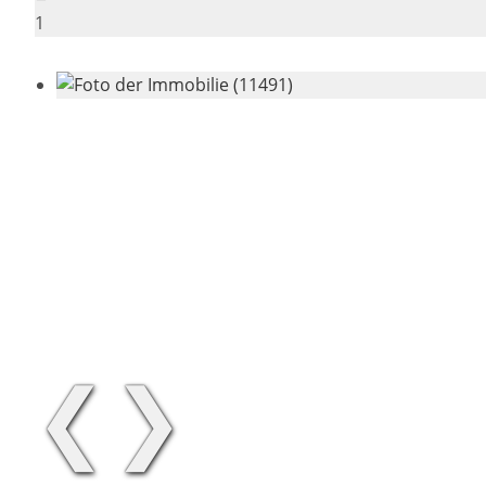
1
❮
❯